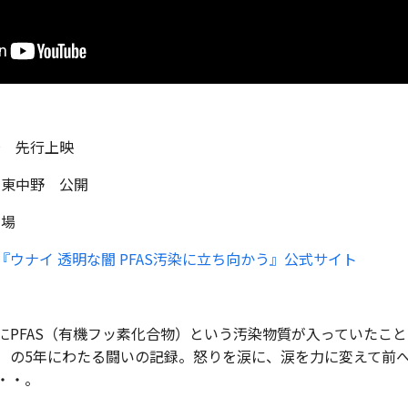
場 先行上映
レ東中野 公開
劇場
『ウナイ 透明な闇 PFAS汚染に立ち向かう』公式サイト
にPFAS（有機フッ素化合物）という汚染物質が入っていたこ
）の5年にわたる闘いの記録。怒りを涙に、涙を力に変えて前
・・。